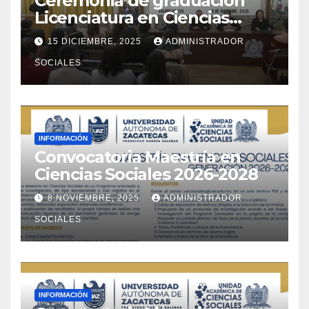
Ceremonia de graduación
Licenciatura en Ciencias
Sociales 2021-2025, Maestría
15 DICIEMBRE, 2025
ADMINISTRADOR
en Ciencias Sociales 2023-
SOCIALES
2025
INFORMACIÓN
Convocatoria Maestría en
Ciencias Sociales 2026-2028
8 NOVIEMBRE, 2025
ADMINISTRADOR
SOCIALES
INFORMACIÓN