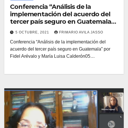
Conferencia “Análisis de la
implementación del acuerdo del
tercer país seguro en Guatemala”
por Fidel Arévalo y María Luisa
5 OCTUBRE, 2021
FRIMARIO AVILA JASSO
Calderón05 Octubre 2021 4ta.
Conferencia “Análisis de la implementación del
Semana Nacional de las Ciencias
acuerdo del tercer país seguro en Guatemala” por
Sociales
Fidel Arévalo y María Luisa Calderón05…