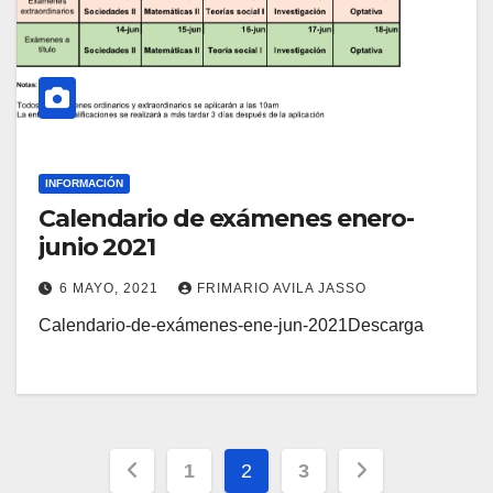
INFORMACIÓN
Calendario de exámenes enero-
junio 2021
6 MAYO, 2021
FRIMARIO AVILA JASSO
Calendario-de-exámenes-ene-jun-2021Descarga
Paginación
1
2
3