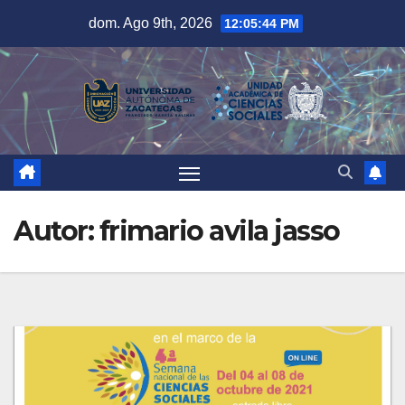
Saltar
dom. Ago 9th, 2026
12:05:45 PM
al
contenido
Autor:
frimario avila jasso