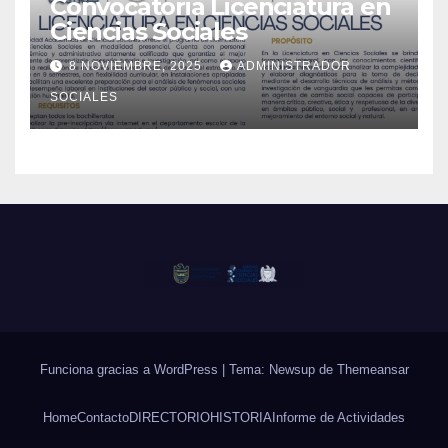
Convocatoria Licenciatura en
Ciencias Sociales
8 NOVIEMBRE, 2025
ADMINISTRADOR
SOCIALES
Funciona gracias a WordPress
|
Tema: Newsup de
Themeansar
Home
Contacto
DIRECTORIO
HISTORIA
Informe de Actividades