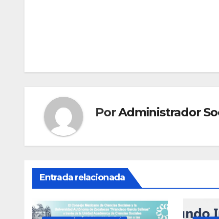
Navegación
de
entradas
Por
Administrador So
Entrada relacionada