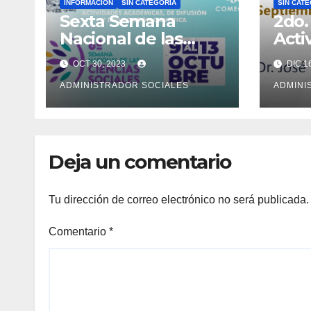
INFORMACIÓN
SIN CATEGORÍA
SIN CAT
Sexta Semana
2do.
Nacional de las
Acti
Ciencias Sociales
Aca
OCT 30, 2023
DIC 1
Cien
ADMINISTRADOR SOCIALES
ADMINI
Deja un comentario
Tu dirección de correo electrónico no será publicada.
Comentario
*