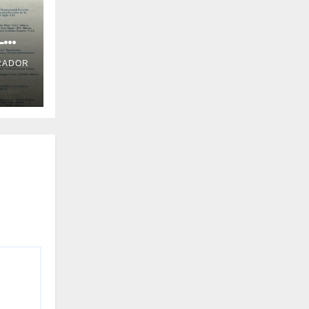
L
RADOR
gro
 el