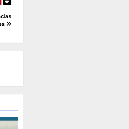
ncias
les