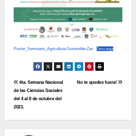
Poster_Seminario_Agricultura-Sostenible-Zac
Descarga
Navegación
4ta. Semana Nacional
No te quedes fuera!
de las Ciencias Sociales
de
del 4 al 8 de octubre del
entradas
2021.