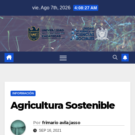
Saltar
vie. Ago 7th, 2026
4:08:27 AM
al
contenido
INFORMACIÓN
Agricultura Sostenible
Por
frimario avila jasso
SEP 16, 2021