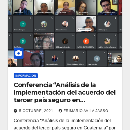
INFORMACIÓN
Conferencia “Análisis de la
implementación del acuerdo del
tercer país seguro en
Guatemala” por Fidel Arévalo y
5 OCTUBRE, 2021
FRIMARIO AVILA JASSO
María Luisa Calderón05 Octubre
Conferencia “Análisis de la implementación del
2021 4ta. Semana Nacional de
acuerdo del tercer país seguro en Guatemala” por