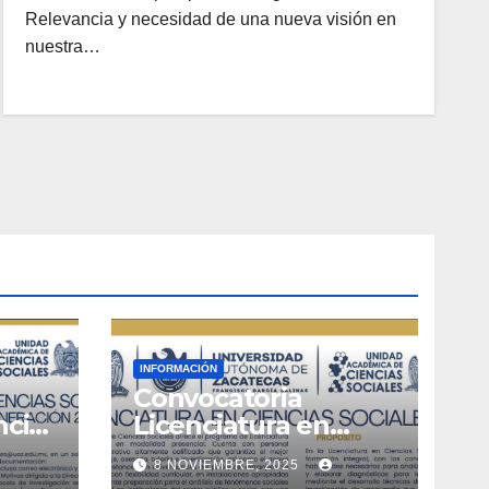
Relevancia y necesidad de una nueva visión en
nuestra…
INFORMACIÓN
Convocatoria
ncias
Licenciatura en
028
Ciencias Sociales
8 NOVIEMBRE, 2025