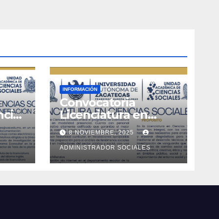
INFORMACIÓN
Convocatoria
ncias
Licenciatura en
028
Ciencias Sociales
8 NOVIEMBRE, 2025
ADMINISTRADOR SOCIALES