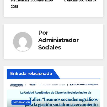
en Ciencias Sociales 2026-
Ciencias Sociales
de
2028
entradas
Por
Administrador
Sociales
Entrada relacionada
INFORMACIÓN