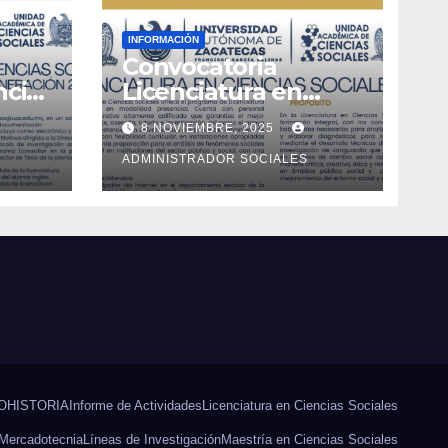
INFORMACIÓN
Convocatoria
ncias
Licenciatura en
028
Ciencias Sociales
8 NOVIEMBRE, 2025
ADMINISTRADOR SOCIALES
O
HISTORIA
Informe de Actividades
Licenciatura en Ciencias Sociales
 Mercadotecnia
Líneas de Investigación
Maestría en Ciencias Sociales